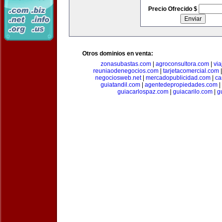
Precio Ofrecido $
Otros dominios en venta:
zonasubastas.com
|
agroconsultora.com
|
vi
reuniaodenegocios.com
|
tarjetacomercial.com
negociosweb.net
|
mercadopublicidad.com
|
ca
guiatandil.com
|
agentedepropiedades.com
|
guiacarlospaz.com
|
guiacarilo.com
|
g