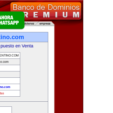
tino.com
 puesto en Venta
ENTINO.COM
no.com
ino.com
tas