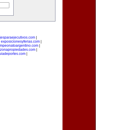
ajesparaejecutivos.com
|
|
exposicionesyferias.com
|
mpeonatoargentino.com
|
zonapropiedades.com
|
uiadeportes.com
|