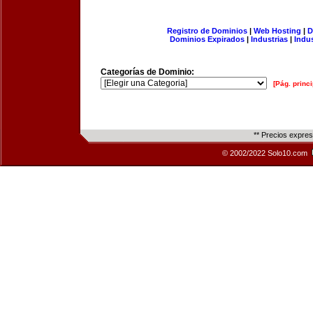
Registro de Dominios
|
Web Hosting
|
D
Dominios Expirados
|
Industrias
|
Indu
Categorías de Dominio:
[Pág. princi
** Precios expre
© 2002/2022 Solo10.com