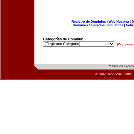
Registro de Dominios
|
Web Hosting
|
D
Dominios Expirados
|
Industrias
|
Indu
Categorías de Dominio:
[Pág. princi
** Precios expre
© 2002/2022 Solo10.com