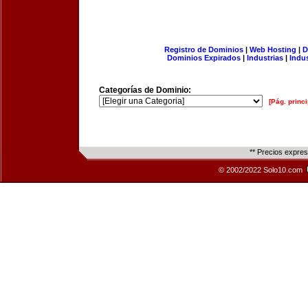
Registro de Dominios
|
Web Hosting
|
D
Dominios Expirados
|
Industrias
|
Indu
Categorías de Dominio:
[Pág. princi
** Precios expre
© 2002/2022 Solo10.com