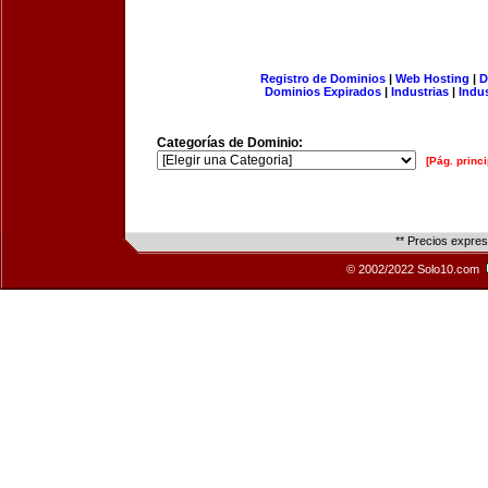
Registro de Dominios
|
Web Hosting
|
D
Dominios Expirados
|
Industrias
|
Indu
Categorías de Dominio:
[Pág. princi
** Precios expre
© 2002/2022 Solo10.com