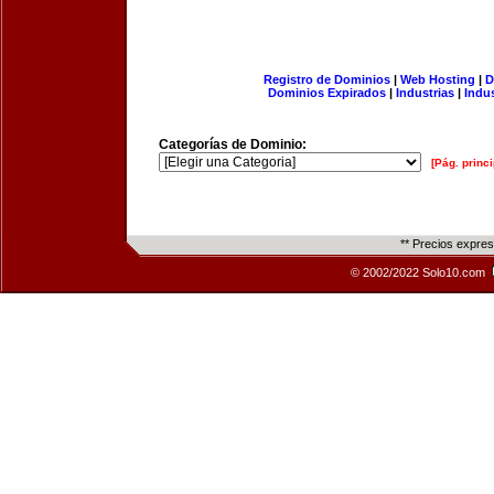
Registro de Dominios
|
Web Hosting
|
D
Dominios Expirados
|
Industrias
|
Indu
Categorías de Dominio:
[Pág. princi
** Precios expre
© 2002/2022 Solo10.com