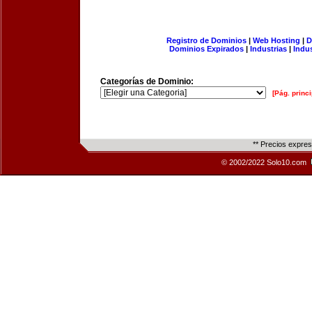
Registro de Dominios
|
Web Hosting
|
D
Dominios Expirados
|
Industrias
|
Indu
Categorías de Dominio:
[Pág. princi
** Precios expre
© 2002/2022 Solo10.com