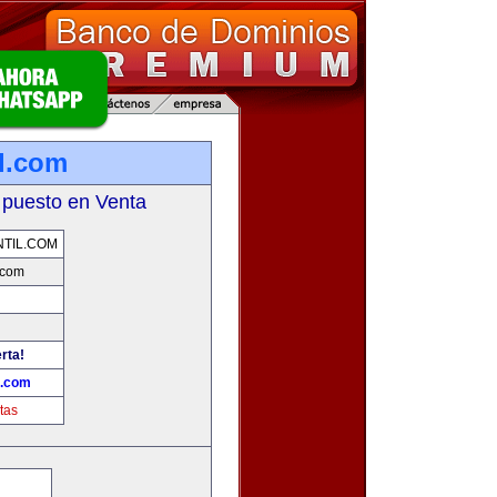
il.com
 puesto en Venta
NTIL.COM
.com
rta!
l.com
tas