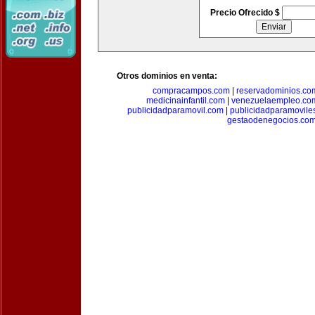
Precio Ofrecido $
Otros dominios en venta:
compracampos.com
|
reservadominios.co
medicinainfantil.com
|
venezuelaempleo.co
publicidadparamovil.com
|
publicidadparamovile
gestaodenegocios.co