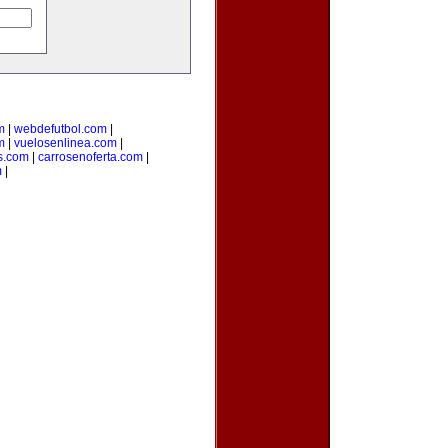
m
|
webdefutbol.com
|
m
|
vuelosenlinea.com
|
s.com
|
carrosenoferta.com
|
m
|