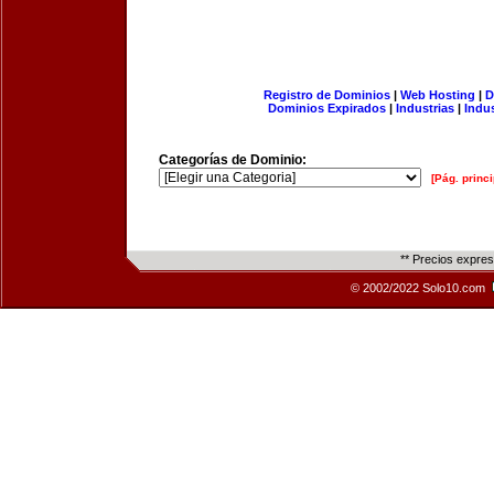
Registro de Dominios
|
Web Hosting
|
D
Dominios Expirados
|
Industrias
|
Indu
Categorías de Dominio:
[Pág. princi
** Precios expre
© 2002/2022 Solo10.com