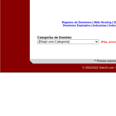
Registro de Dominios
|
Web Hosting
|
D
Dominios Expirados
|
Industrias
|
Indu
Categorías de Dominio:
[Pág. princi
** Precios expre
© 2002/2022 Solo10.com