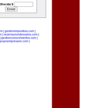
Ofrecido $
om
|
gestionimpositiva.com
|
om
|
reservaciondevuelos.com
|
|
gestionconocimientos.com
|
grupoempresario.com
|