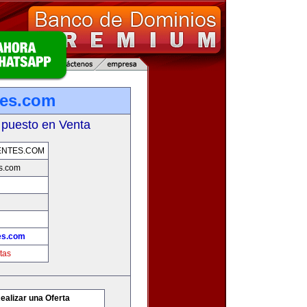
tes.com
 puesto en Venta
ENTES.COM
s.com
es.com
tas
ealizar una Oferta