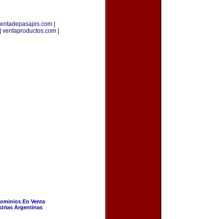
entadepasajes.com
|
|
ventaproductos.com
|
ominios En Venta
strias Argentinas